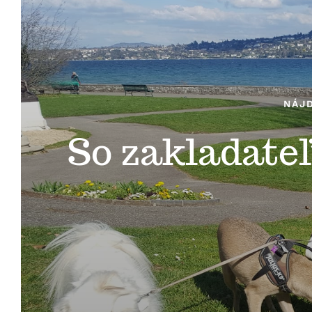
NÁJD
So zakladate