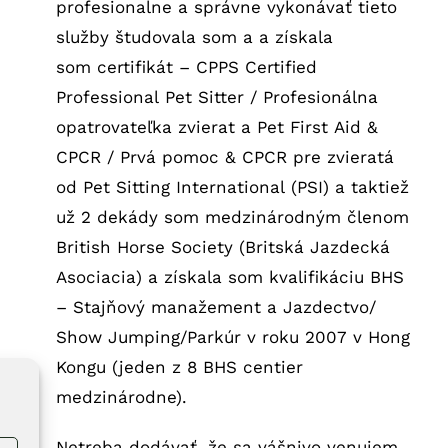
profesionalne a správne vykonávať tieto
služby študovala som a a získala
som certifikát – CPPS Certified
Professional Pet Sitter / Profesionálna
opatrovateľka zvierat a Pet First Aid &
CPCR / Prvá pomoc & CPCR pre zvieratá
od Pet Sitting International (PSI) a taktiež
už 2 dekády som medzinárodným členom
British Horse Society (Britská Jazdecká
Asociacia) a získala som kvalifikáciu BHS
– Stajňový manažement a Jazdectvo/
Show Jumping/Parkúr v roku 2007 v Hong
Kongu (jeden z 8 BHS centier
medzinárodne).
Netreba dodávať, že sa vášnivo venujem