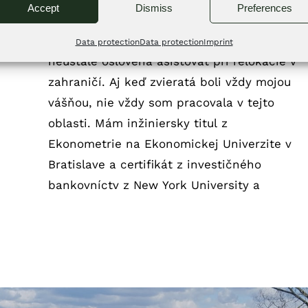
trasportu zvierat.
Accept
Dismiss
Preferences
Stále pokračujem v tejto činnosti a som
Data protection
Data protection
Imprint
neustále oslovená asistovať pri relokácie v
zahraničí. Aj keď zvieratá boli vždy mojou
vášňou, nie vždy som pracovala v tejto
oblasti. Mám inžiniersky titul z
Ekonometrie na Ekonomickej Univerzite v
Bratislave a certifikát z investičného
bankovníctv z New York University a