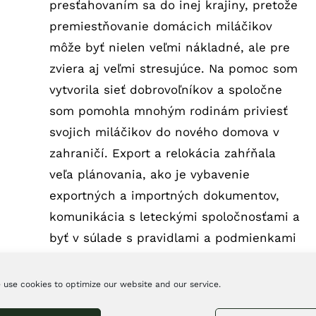
presťahovaním sa do inej krajiny, pretože
premiestňovanie domácich miláčikov
môže byť nielen veľmi nákladné, ale pre
zviera aj veľmi stresujúce. Na pomoc som
vytvorila sieť dobrovoľníkov a spoločne
som pomohla mnohým rodinám priviesť
svojich miláčikov do nového domova v
zahraničí. Export a relokácia zahŕňala
veľa plánovania, ako je vybavenie
exportných a importných dokumentov,
komunikácia s leteckými spoločnosťami a
byť v súlade s pravidlami a podmienkami
IATA, rezervácia letu,
adekvátne vakcinácie a veterinarne testy
 use cookies to optimize our website and our service.
a samozrejme správna voľba spôsobu