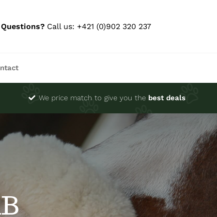
Questions?
Call us: +421 (0)902 320 237
ntact
We price match to give you the
best deals
nB