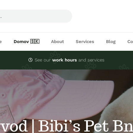
e
Domov 🇸🇰
About
Services
Blog
Co
See our
work hours
and services
vod | Bibi’s Pet B