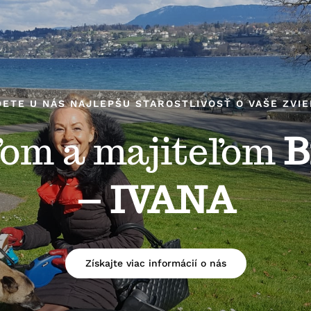
ETE U NÁS NAJLEPŠU STAROSTLIVOSŤ O VAŠE ZVI
ľom a majiteľom
B
– IVANA
Získajte viac informácií o nás