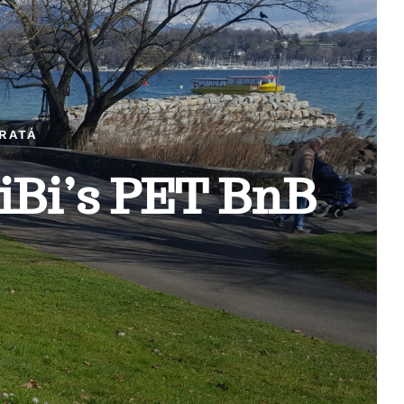
ERATÁ
iBi’s PET BnB